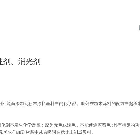
理剂、消光剂
的应用性能而添加到粉末涂料基料中的化学品。助剂在粉末涂料的配方中起着
剂不发生化学反应；应为无色或浅色，不能使涂膜着色 ;具有特定的功能；1
常常将它们加到树脂中或者吸附在载体上制成母料。